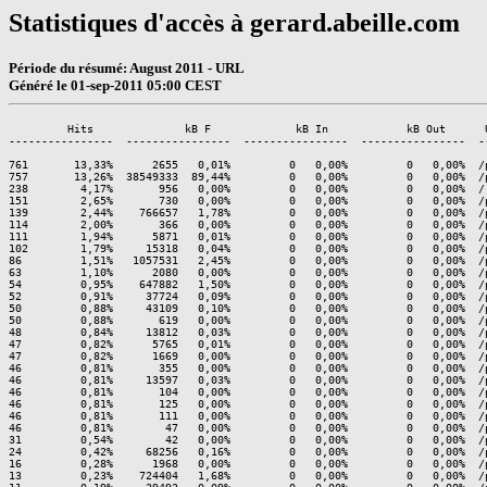
Statistiques d'accès à gerard.abeille.com
Période du résumé: August 2011 - URL
Généré le 01-sep-2011 05:00 CEST
         Hits              kB F             kB In            kB Out      U
----------------  ----------------  ----------------  ----------------  --
761       13,33%      2655   0,01%         0   0,00%         0   0,00%  /p
757       13,26%  38549333  89,44%         0   0,00%         0   0,00%  /p
238        4,17%       956   0,00%         0   0,00%         0   0,00%  /

151        2,65%       730   0,00%         0   0,00%         0   0,00%  /p
139        2,44%    766657   1,78%         0   0,00%         0   0,00%  /
114        2,00%       366   0,00%         0   0,00%         0   0,00%  /p
111        1,94%      5871   0,01%         0   0,00%         0   0,00%  /
102        1,79%     15318   0,04%         0   0,00%         0   0,00%  /
86         1,51%   1057531   2,45%         0   0,00%         0   0,00%  /
63         1,10%      2080   0,00%         0   0,00%         0   0,00%  /p
54         0,95%    647882   1,50%         0   0,00%         0   0,00%  /
52         0,91%     37724   0,09%         0   0,00%         0   0,00%  /p
50         0,88%     43109   0,10%         0   0,00%         0   0,00%  /
50         0,88%       619   0,00%         0   0,00%         0   0,00%  /
48         0,84%     13812   0,03%         0   0,00%         0   0,00%  /
47         0,82%      5765   0,01%         0   0,00%         0   0,00%  /
47         0,82%      1669   0,00%         0   0,00%         0   0,00%  /
46         0,81%       355   0,00%         0   0,00%         0   0,00%  /
46         0,81%     13597   0,03%         0   0,00%         0   0,00%  /
46         0,81%       104   0,00%         0   0,00%         0   0,00%  /p
46         0,81%       125   0,00%         0   0,00%         0   0,00%  /
46         0,81%       111   0,00%         0   0,00%         0   0,00%  /
46         0,81%        47   0,00%         0   0,00%         0   0,00%  /
31         0,54%        42   0,00%         0   0,00%         0   0,00%  /p
24         0,42%     68256   0,16%         0   0,00%         0   0,00%  /
16         0,28%      1968   0,00%         0   0,00%         0   0,00%  /p
13         0,23%    724404   1,68%         0   0,00%         0   0,00%  /